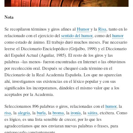
Nota
Se recopilaron términos y giros afines al
Humor
y la
Risa
, tanto en lo
relacionado con el ejercicio del
sentido del humor
, como del
humor
como estado de ánimo. El trabajo duró muchos meses. Fue necesario
leerse el Diccionario Enciclopédico (Grijalbo, 1999) y el Diccionario
del Español Actual (Aguilar, 1985). El resto de los giros y las
palabras –las menos- fueron encontradas en Internet o las obtuvimos
por recolección oral. Después se chequeó cada término en el
Diccionario de la Real Academia Española. Los que no aparecían
ahí, investigamos sus existencias en el léxico popular y con sus
significados los incorporamos, dándoles el mismo valor que a los
aceptados por la Academia.
Seleccionamos 896 palabras o giros, relacionadas con el
humor
, la
risa
, la
alegría
, la
burla
, la
broma
, la
ironía
, la
sátira
, etcétera. Como
es lógico, es una lista sensible de crecer, por lo que les
agradeceríamos que nos enviaran nuevas palabras o frases, para
enriquecerlo constantemente.