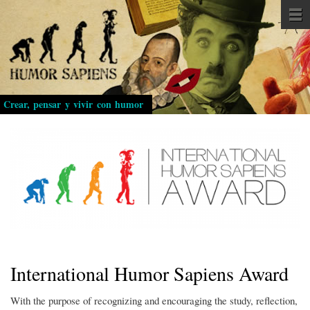
Pasar
al
contenido
principal
Crear, pensar y vivir con humor
International Humor Sapiens Award
With the purpose of recognizing and encouraging the study, reflection,