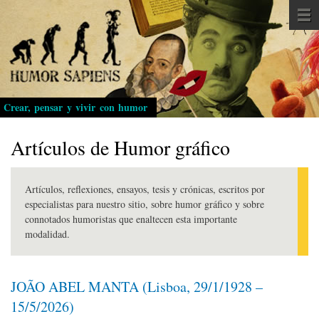
Pasar
al
contenido
principal
Crear, pensar y vivir con humor
Artículos de Humor gráfico
Artículos, reflexiones, ensayos, tesis y crónicas, escritos por
especialistas para nuestro sitio, sobre humor gráfico y sobre
connotados humoristas que enaltecen esta importante
modalidad.
JOÃO ABEL MANTA (Lisboa, 29/1/1928 –
15/5/2026)