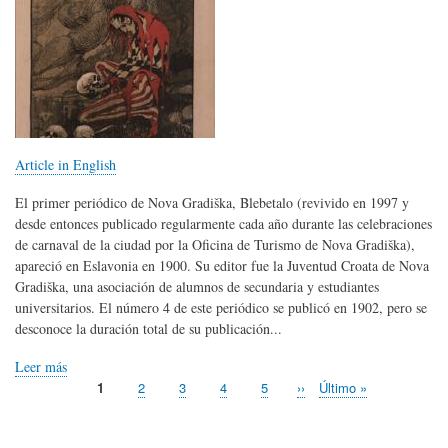
Article in English
El primer periódico de Nova Gradiška, Blebetalo (revivido en 1997 y
desde entonces publicado regularmente cada año durante las celebraciones
de carnaval de la ciudad por la Oficina de Turismo de Nova Gradiška),
apareció en Eslavonia en 1900. Su editor fue la Juventud Croata de Nova
Gradiška, una asociación de alumnos de secundaria y estudiantes
universitarios. El número 4 de este periódico se publicó en 1902, pero se
desconoce la duración total de su publicación...
Leer más
Página
1
Page
2
Page
3
Page
4
Page
5
Siguiente
››
Última
Último »
Paginación
actual
página
página