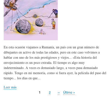
En esta ocasión viajamos a Rumanía, un país con un gran número de
dibujantes en activo de todas las edades, pero en este caso volvimos a
hablar con uno de los más prestigiosos y viejos... «Esta historia del
envejecimiento es un poco extraña. El tiempo es algo muy
indeterminado. A veces es demasiado largo, a veces pasa demasiado
rápido. Tengo en mi memoria, como si fuera ayer, la película del paso del
tiempo... los días en que...
Leer más
Página
1
Page
2
Siguiente
››
Última
Último »
Paginación
actual
página
página